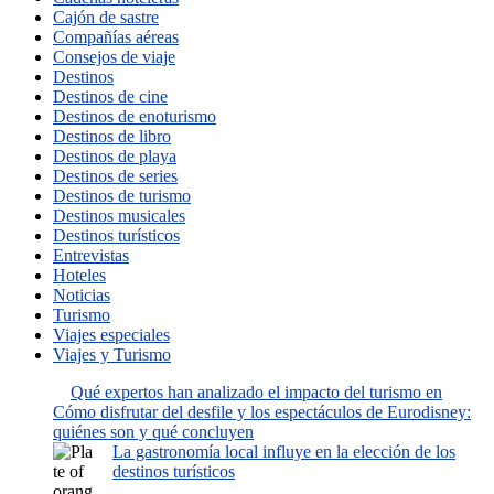
Cajón de sastre
Compañías aéreas
Consejos de viaje
Destinos
Destinos de cine
Destinos de enoturismo
Destinos de libro
Destinos de playa
Destinos de series
Destinos de turismo
Destinos musicales
Destinos turísticos
Entrevistas
Hoteles
Noticias
Turismo
Viajes especiales
Viajes y Turismo
Qué expertos han analizado el impacto del turismo en
Cómo disfrutar del desfile y los espectáculos de Eurodisney:
quiénes son y qué concluyen
La gastronomía local influye en la elección de los
destinos turísticos