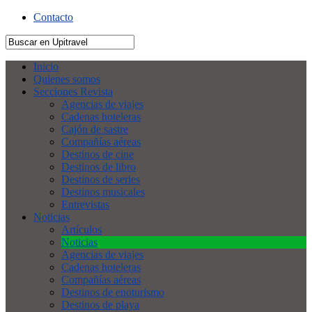
Contacto
Inicio
Quienes somos
Secciones Revista
Agencias de viajes
Cadenas hoteleras
Cajón de sastre
Compañías aéreas
Destinos de cine
Destinos de libro
Destinos de series
Destinos musicales
Entrevistas
Noticias
Artículos
Noticias
Agencias de viajes
Cadenas hoteleras
Compañías aéreas
Destinos de enoturismo
Destinos de playa