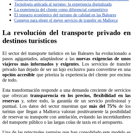
Tecnología aplicada al turismo: la experiencia digitalizada
La experiencia del cliente como diferencial competitivo
El impacto económico del turismo de calidad en las Baleares
Consejos para elegir el mejor servicio de transfer en Mallorca
La revolución del transporte privado en
destinos turísticos
El sector del transporte turístico en las Baleares ha evolucionado a
pasos agigantados, adaptándose a las
nuevas exigencias de unos
viajeros más informados y exigentes
. Los servicios de transfer
privado han dejado de ser un lujo exclusivo para convertirse en una
opción accesible
que prioriza la experiencia del cliente por encima
de todo.
Esta transformación responde a una demanda creciente de servicios
que ofrezcan
transparencia en los precios, flexibilidad en las
reservas
y, sobre todo, la garantía de un servicio profesional y
puntual. Los datos del sector muestran que
más del 75%
de los
turistas que llegan a Mallorca valoran positivamente la posibilidad
de reservar su transporte con antelación, evitando las incertidumbres
del transporte público o las largas colas de taxis en el aeropuerto.
Una de las principales ventajas que han consolidado este modelo es