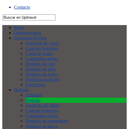
Contacto
Inicio
Quienes somos
Secciones Revista
Agencias de viajes
Cadenas hoteleras
Cajón de sastre
Compañías aéreas
Destinos de cine
Destinos de libro
Destinos de series
Destinos musicales
Entrevistas
Noticias
Artículos
Noticias
Agencias de viajes
Cadenas hoteleras
Compañías aéreas
Destinos de enoturismo
Destinos de playa