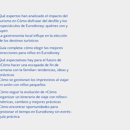
Qué expertos han analizado el impacto del
turismo en Cómo disfrutar del desfile y los
espectáculos de Eurodisney: quiénes son y
luyen
La gastronomía local influye en la elección
de los destinos turísticos
Guía completa: cómo elegir las mejores
atracciones para niños en Eurodisney
Qué expectativas hay para el futuro de
«Cómo hacer una escapada de fin de
semana con la familia»: tendencias, ideas y
prácticos
Cómo se gestionan los imprevistos al viajar
en avión con niños pequeños
Cómo seguir la evolución de «Cómo
organizar un itinerario de viaje con niños»:
métricas, cambios y mejores prácticas
Cómo encontrar oportunidades para
gestionar el tiempo en Eurodisney sin estrés:
guía práctica