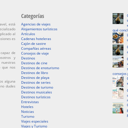
Categorías
avel, está
Agencias de viajes
ecializado
Alojamientos turísticos
qué conc
plicado al
Artículos
asiones es
Cadenas hoteleras
Cajón de sastre
Compañías aéreas
 capaz de
Consejos de viaje
osotros y
Destinos
 nuestras
Destinos de cine
o que nos
Destinos de enoturismo
Destinos de libro
consejos 
Destinos de playa
os alguna
Destinos de series
, no dudes
Destinos de turismo
Destinos musicales
Destinos turísticos
Entrevistas
Hoteles
Noticias
Turismo
Viajes especiales
Viajes y Turismo