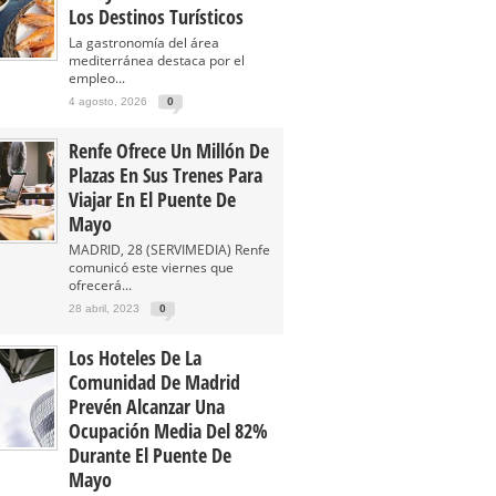
Los Destinos Turísticos
La gastronomía del área
mediterránea destaca por el
empleo...
4 agosto, 2026
0
Renfe Ofrece Un Millón De
Plazas En Sus Trenes Para
Viajar En El Puente De
Mayo
MADRID, 28 (SERVIMEDIA) Renfe
comunicó este viernes que
ofrecerá...
28 abril, 2023
0
Los Hoteles De La
Comunidad De Madrid
Prevén Alcanzar Una
Ocupación Media Del 82%
Durante El Puente De
Mayo