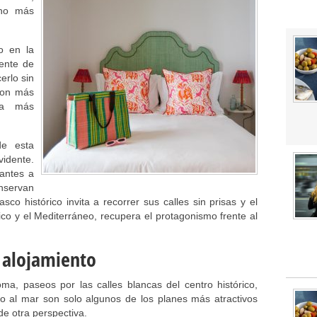
cho más
o en la
mente de
erlo sin
 con más
cia más
de esta
idente.
tantes a
onservan
co histórico invita a recorrer sus calles sin prisas y el
ico y el Mediterráneo, recupera el protagonismo frente al
e alojamiento
, paseos por las calles blancas del centro histórico,
to al mar son solo algunos de los planes más atractivos
de otra perspectiva.