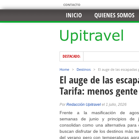
CONTACTO
INICIO
QUIENES SOMOS
DESTACADO:
Home
>
Destinos
>
El auge de las escapadas
El auge de las esca
Tarifa: menos gente
Por
Redacción Upitravel
el 1 julio, 2026
Frente a la masificación de agos
semanas de junio y principios de j
consolidan como una alternativa para 
buscan disfrutar de los destinos más t
del verano pero con temperaturas agra