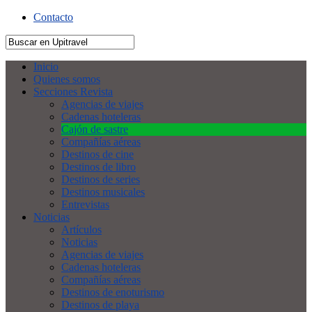
Contacto
Inicio
Quienes somos
Secciones Revista
Agencias de viajes
Cadenas hoteleras
Cajón de sastre
Compañías aéreas
Destinos de cine
Destinos de libro
Destinos de series
Destinos musicales
Entrevistas
Noticias
Artículos
Noticias
Agencias de viajes
Cadenas hoteleras
Compañías aéreas
Destinos de enoturismo
Destinos de playa