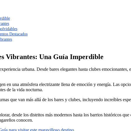
rdible
rantes
nolvidables
entos Destacados
brantes
es Vibrantes: Una Guía Imperdible
a experiencia urbana. Desde bares elegantes hasta clubes emocionantes, 
rgen en una atmósfera electrizante llena de emoción y energía. Las opci
tes de la vida nocturna.
nas que van más allá de los bares y clubes, incluyendo increíbles espec
plorar, desde los distritos más modernos hasta los barrios históricos qu
lugareños conocen.
uía para visitar este maravilloso destino