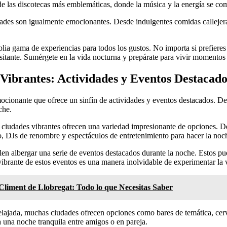
 de las discotecas más emblemáticas, donde la música y la energía se com
ades son igualmente emocionantes. Desde indulgentes comidas callejeras
ia gama de experiencias para todos los gustos. No importa si prefieres 
isitante. Sumérgete en la vida nocturna y prepárate para vivir momento
Vibrantes: Actividades y Eventos Destacado
ocionante que ofrece un sinfín de actividades y eventos destacados. Desd
che.
s ciudades vibrantes ofrecen una variedad impresionante de opciones. D
o, DJs de renombre y espectáculos de entretenimiento para hacer la no
elen albergar una serie de eventos destacados durante la noche. Estos p
 vibrante de estos eventos es una manera inolvidable de experimentar l
Climent de Llobregat: Todo lo que Necesitas Saber
elajada, muchas ciudades ofrecen opciones como bares de temática, cerv
a una noche tranquila entre amigos o en pareja.