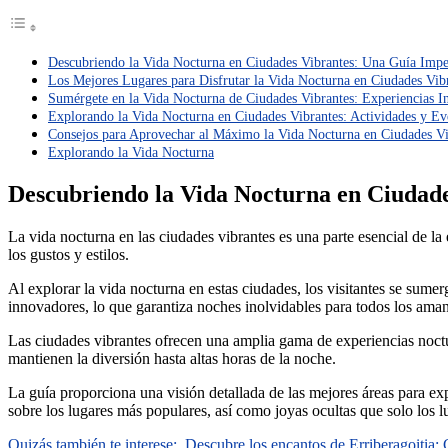
Descubriendo la Vida Nocturna en Ciudades Vibrantes: Una Guía Impe
Los Mejores Lugares para Disfrutar la Vida Nocturna en Ciudades Vib
Sumérgete en la Vida Nocturna de Ciudades Vibrantes: Experiencias I
Explorando la Vida Nocturna en Ciudades Vibrantes: Actividades y Ev
Consejos para Aprovechar al Máximo la Vida Nocturna en Ciudades Vi
Explorando la Vida Nocturna
Descubriendo la Vida Nocturna en Ciudad
La vida nocturna en las ciudades vibrantes es una parte esencial de l
los gustos y estilos.
Al explorar la vida nocturna en estas ciudades, los visitantes se sume
innovadores, lo que garantiza noches inolvidables para todos los aman
Las ciudades vibrantes ofrecen una amplia gama de experiencias noctur
mantienen la diversión hasta altas horas de la noche.
La guía proporciona una visión detallada de las mejores áreas para ex
sobre los lugares más populares, así como joyas ocultas que solo los 
Quizás también te interese:
Descubre los encantos de Erriberagoitia: G