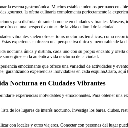
nar la escena gastronómica. Muchos establecimientos permanecen abierto
idas gourmet, la oferta culinaria complementa perfectamente la experien
iones para disfrutar durante la noche en ciudades vibrantes. Museos, te
que ofrecen una perspectiva única de la vida cultural de la ciudad.
dades vibrantes suelen ofrecer tours nocturnos temáticos, como recorrid
una. Estas experiencias ofrecen una perspectiva única y memorable de la c
da nocturna única y distinta, cada uno con su propio encanto y oferta de
e sumergirse en la auténtica vida nocturna de la ciudad.
xperiencia emocionante que ofrece una variedad de actividades y eventos
che, garantizando experiencias inolvidables en cada esquina.Claro, aquí
ida Nocturna en Ciudades Vibrantes
indarte experiencias inolvidables y emocionantes. Para obtener una exp
lista de los lugares de interés nocturno. Investiga los bares, clubes, re
zar con locales y otros viajeros. Conectar con personas del lugar puede