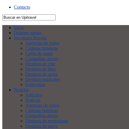
Contacto
Inicio
Quienes somos
Secciones Revista
Agencias de viajes
Cadenas hoteleras
Cajón de sastre
Compañías aéreas
Destinos de cine
Destinos de libro
Destinos de series
Destinos musicales
Entrevistas
Noticias
Artículos
Noticias
Agencias de viajes
Cadenas hoteleras
Compañías aéreas
Destinos de enoturismo
Destinos de playa