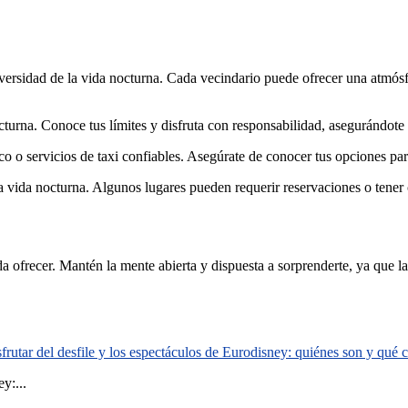
iversidad de la vida nocturna. Cada vecindario puede ofrecer una atmósfer
octurna. Conoce tus límites y disfruta con responsabilidad, asegurándot
co o servicios de taxi confiables. Asegúrate de conocer tus opciones pa
 vida nocturna. Algunos lugares pueden requerir reservaciones o tener c
 ofrecer. Mantén la mente abierta y dispuesta a sorprenderte, ya que l
rutar del desfile y los espectáculos de Eurodisney: quiénes son y qué
y:...