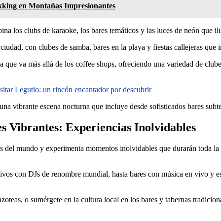
kking en Montañas Impresionantes
na los clubs de karaoke, los bares temáticos y las luces de neón que il
a ciudad, con clubes de samba, bares en la playa y fiestas callejeras que i
ue va más allá de los coffee shops, ofreciendo una variedad de clubes 
sitar Legutio: un rincón encantador por descubrir
na vibrante escena nocturna que incluye desde sofisticados bares subter
 Vibrantes: Experiencias Inolvidables
es del mundo y experimenta momentos inolvidables que durarán toda la
ivos con DJs de renombre mundial, hasta bares con música en vivo y es
azoteas, o sumérgete en la cultura local en los bares y tabernas tradicio