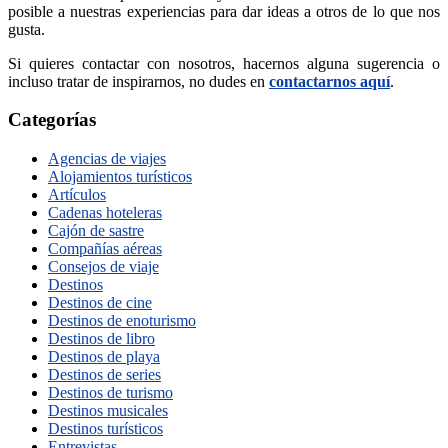
posible a nuestras experiencias para dar ideas a otros de lo que nos
gusta.
Si quieres contactar con nosotros, hacernos alguna sugerencia o
incluso tratar de inspirarnos, no dudes en
contactarnos aquí
.
Categorías
Agencias de viajes
Alojamientos turísticos
Artículos
Cadenas hoteleras
Cajón de sastre
Compañías aéreas
Consejos de viaje
Destinos
Destinos de cine
Destinos de enoturismo
Destinos de libro
Destinos de playa
Destinos de series
Destinos de turismo
Destinos musicales
Destinos turísticos
Entrevistas