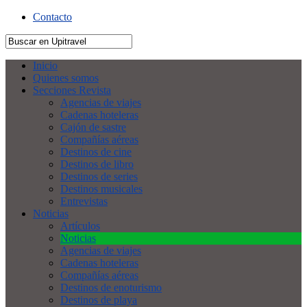
Contacto
Inicio
Quienes somos
Secciones Revista
Agencias de viajes
Cadenas hoteleras
Cajón de sastre
Compañías aéreas
Destinos de cine
Destinos de libro
Destinos de series
Destinos musicales
Entrevistas
Noticias
Artículos
Noticias
Agencias de viajes
Cadenas hoteleras
Compañías aéreas
Destinos de enoturismo
Destinos de playa