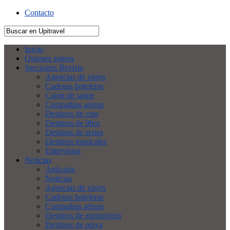
Contacto
Inicio
Quienes somos
Secciones Revista
Agencias de viajes
Cadenas hoteleras
Cajón de sastre
Compañías aéreas
Destinos de cine
Destinos de libro
Destinos de series
Destinos musicales
Entrevistas
Noticias
Artículos
Noticias
Agencias de viajes
Cadenas hoteleras
Compañías aéreas
Destinos de enoturismo
Destinos de playa