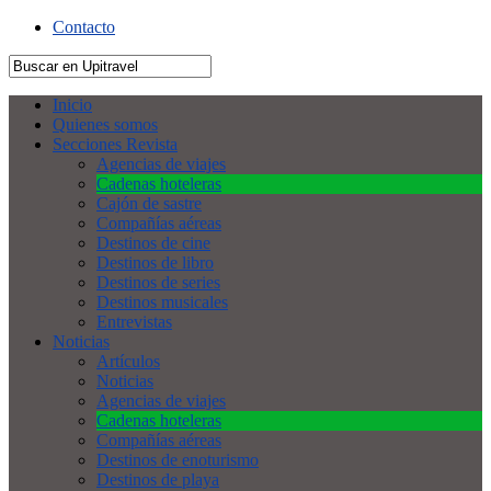
Contacto
Inicio
Quienes somos
Secciones Revista
Agencias de viajes
Cadenas hoteleras
Cajón de sastre
Compañías aéreas
Destinos de cine
Destinos de libro
Destinos de series
Destinos musicales
Entrevistas
Noticias
Artículos
Noticias
Agencias de viajes
Cadenas hoteleras
Compañías aéreas
Destinos de enoturismo
Destinos de playa