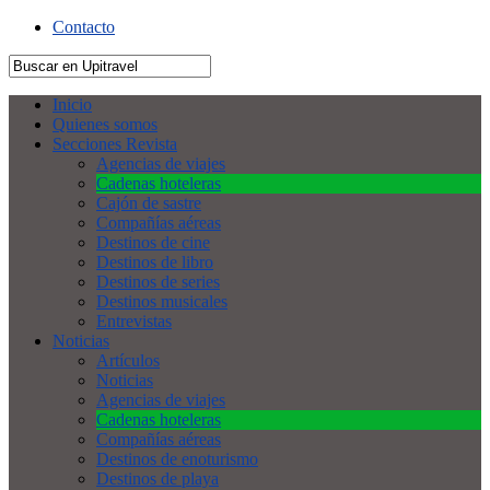
Contacto
Inicio
Quienes somos
Secciones Revista
Agencias de viajes
Cadenas hoteleras
Cajón de sastre
Compañías aéreas
Destinos de cine
Destinos de libro
Destinos de series
Destinos musicales
Entrevistas
Noticias
Artículos
Noticias
Agencias de viajes
Cadenas hoteleras
Compañías aéreas
Destinos de enoturismo
Destinos de playa