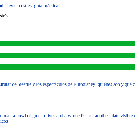
isney sin estrés: guía práctica
trés...
rutar del desfile y los espectáculos de Eurodisney: quiénes son y qué
ticos