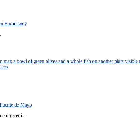
 en Eurodisney
.
ticos
el Puente de Mayo
 ofrecerá...