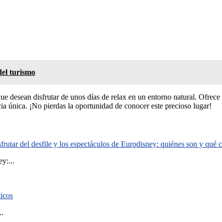
del turismo
e desean disfrutar de unos días de relax en un entorno natural. Ofrece
ia única. ¡No pierdas la oportunidad de conocer este precioso lugar!
rutar del desfile y los espectáculos de Eurodisney: quiénes son y qué
y:...
ticos
..