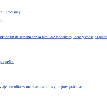
 en Eurodisney
n...
a de fin de semana con la familia»: tendencias, ideas y consejos práct
s pequeños
iaje con niños»: métricas, cambios y mejores prácticas