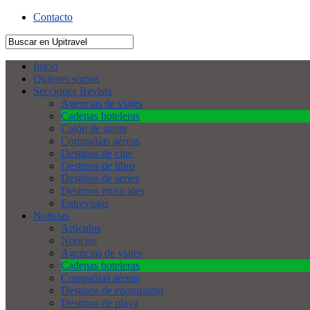
Contacto
Inicio
Quienes somos
Secciones Revista
Agencias de viajes
Cadenas hoteleras
Cajón de sastre
Compañías aéreas
Destinos de cine
Destinos de libro
Destinos de series
Destinos musicales
Entrevistas
Noticias
Artículos
Noticias
Agencias de viajes
Cadenas hoteleras
Compañías aéreas
Destinos de enoturismo
Destinos de playa