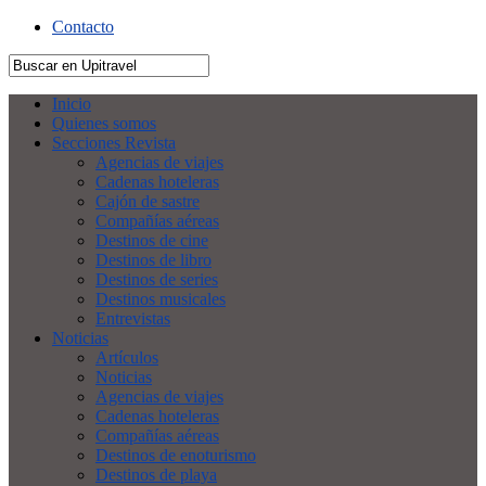
Contacto
Inicio
Quienes somos
Secciones Revista
Agencias de viajes
Cadenas hoteleras
Cajón de sastre
Compañías aéreas
Destinos de cine
Destinos de libro
Destinos de series
Destinos musicales
Entrevistas
Noticias
Artículos
Noticias
Agencias de viajes
Cadenas hoteleras
Compañías aéreas
Destinos de enoturismo
Destinos de playa