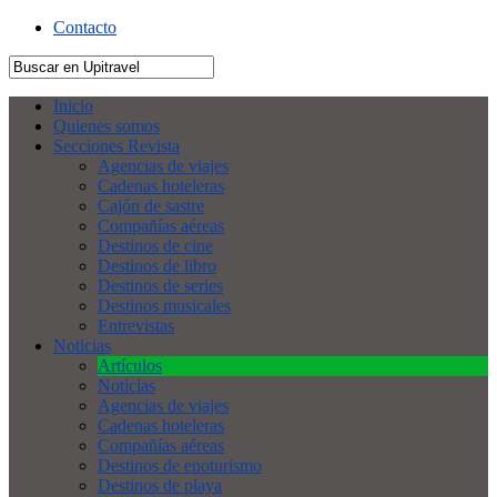
Contacto
Inicio
Quienes somos
Secciones Revista
Agencias de viajes
Cadenas hoteleras
Cajón de sastre
Compañías aéreas
Destinos de cine
Destinos de libro
Destinos de series
Destinos musicales
Entrevistas
Noticias
Artículos
Noticias
Agencias de viajes
Cadenas hoteleras
Compañías aéreas
Destinos de enoturismo
Destinos de playa