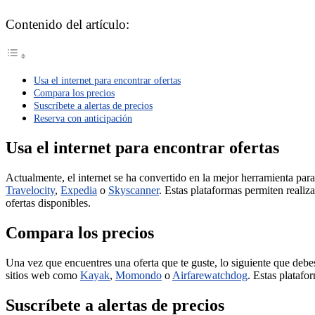
Contenido del artículo:
Usa el internet para encontrar ofertas
Compara los precios
Suscríbete a alertas de precios
Reserva con anticipación
Usa el internet para encontrar ofertas
Actualmente, el internet se ha convertido en la mejor herramienta pa
Travelocity
,
Expedia
o
Skyscanner
. Estas plataformas permiten realiz
ofertas disponibles.
Compara los precios
Una vez que encuentres una oferta que te guste, lo siguiente que debes
sitios web como
Kayak
,
Momondo
o
Airfarewatchdog
. Estas platafo
Suscríbete a alertas de precios