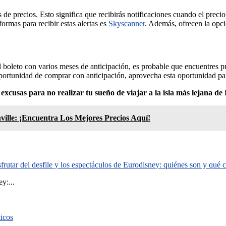
 de precios. Esto significa que recibirás notificaciones cuando el preci
ormas para recibir estas alertas es
Skyscanner
. Además, ofrecen la opc
 boleto con varios meses de anticipación, es probable que encuentres p
portunidad de comprar con anticipación, aprovecha esta oportunidad par
cusas para no realizar tu sueño de viajar a la isla más lejana de
ville: ¡Encuentra Los Mejores Precios Aquí!
rutar del desfile y los espectáculos de Eurodisney: quiénes son y qué
y:...
ticos