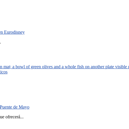
 en Eurodisney
.
ticos
el Puente de Mayo
 ofrecerá...