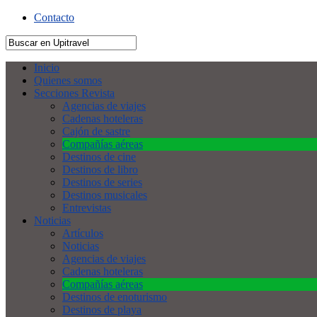
Contacto
Inicio
Quienes somos
Secciones Revista
Agencias de viajes
Cadenas hoteleras
Cajón de sastre
Compañías aéreas
Destinos de cine
Destinos de libro
Destinos de series
Destinos musicales
Entrevistas
Noticias
Artículos
Noticias
Agencias de viajes
Cadenas hoteleras
Compañías aéreas
Destinos de enoturismo
Destinos de playa