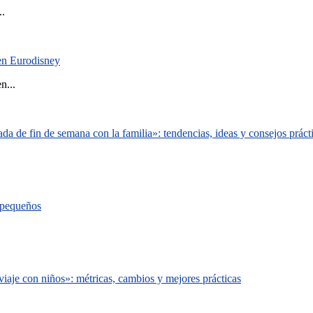
..
 en Eurodisney
n...
a de fin de semana con la familia»: tendencias, ideas y consejos práct
s pequeños
iaje con niños»: métricas, cambios y mejores prácticas