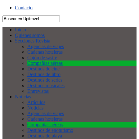
Contacto
Inicio
Quienes somos
Secciones Revista
Agencias de viajes
Cadenas hoteleras
Cajón de sastre
Compañías aéreas
Destinos de cine
Destinos de libro
Destinos de series
Destinos musicales
Entrevistas
Noticias
Artículos
Noticias
Agencias de viajes
Cadenas hoteleras
Compañías aéreas
Destinos de enoturismo
Destinos de playa