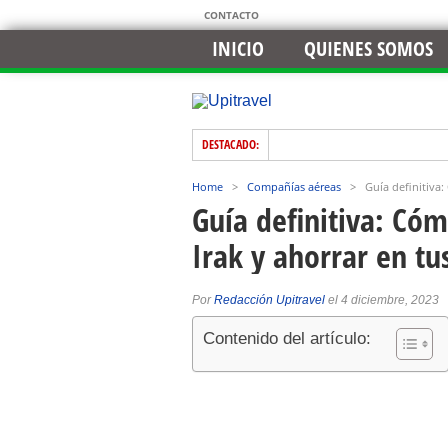
CONTACTO
INICIO
QUIENES SOMOS
DESTACADO:
Home
>
Compañías aéreas
>
Guía definitiva:
Guía definitiva: Có
Irak y ahorrar en tus
Por
Redacción Upitravel
el 4 diciembre, 2023
Contenido del artículo: