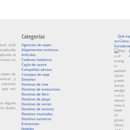
Categorías
Qué exp
en Cómo d
avel, está
Agencias de viajes
Eurodisne
ecializado
Alojamientos turísticos
plicado al
Artículos
asiones es
Cadenas hoteleras
Cajón de sastre
Compañías aéreas
 capaz de
Consejos de viaje
osotros y
Destinos
 nuestras
Destinos de cine
o que nos
Destinos de enoturismo
Destinos de libro
Destinos de playa
os alguna
Destinos de series
, no dudes
Destinos de turismo
Destinos musicales
Destinos turísticos
Entrevistas
Hoteles