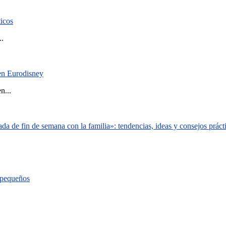
ticos
..
 en Eurodisney
n...
a de fin de semana con la familia»: tendencias, ideas y consejos práct
s pequeños