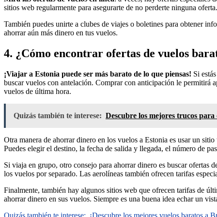
sitios web regularmente para asegurarte de no perderte ninguna oferta
También puedes unirte a clubes de viajes o boletines para obtener infor
ahorrar aún más dinero en tus vuelos.
4. ¿Cómo encontrar ofertas de vuelos bara
¡Viajar a Estonia puede ser más barato de lo que piensas!
Si estás
buscar vuelos con antelación. Comprar con anticipación le permitirá ap
vuelos de última hora.
Quizás también te interese:
Descubre los mejores trucos para 
Otra manera de ahorrar dinero en los vuelos a Estonia es usar un siti
Puedes elegir el destino, la fecha de salida y llegada, el número de p
Si viaja en grupo, otro consejo para ahorrar dinero es buscar ofertas
los vuelos por separado. Las aerolíneas también ofrecen tarifas especia
Finalmente, también hay algunos sitios web que ofrecen tarifas de últi
ahorrar dinero en sus vuelos. Siempre es una buena idea echar un vista
Quizás también te interese:
¡Descubre los mejores vuelos baratos a Bru