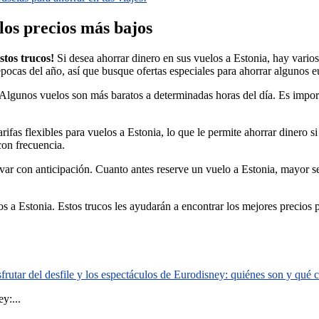
los precios más bajos
stos trucos!
Si desea ahorrar dinero en sus vuelos a Estonia, hay varios 
ocas del año, así que busque ofertas especiales para ahorrar algunos e
 Algunos vuelos son más baratos a determinadas horas del día. Es impor
as flexibles para vuelos a Estonia, lo que le permite ahorrar dinero si e
con frecuencia.
rvar con anticipación. Cuanto antes reserve un vuelo a Estonia, mayor s
s a Estonia. Estos trucos les ayudarán a encontrar los mejores precios p
rutar del desfile y los espectáculos de Eurodisney: quiénes son y qué
y:...