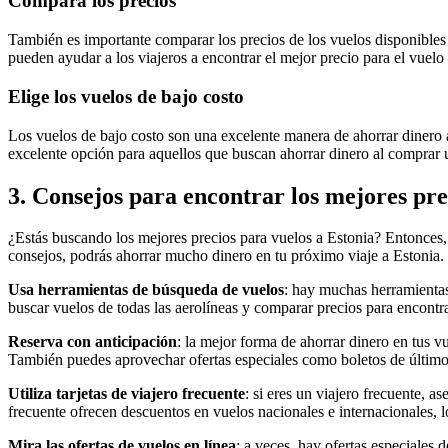
Compara los precios
También es importante comparar los precios de los vuelos disponible
pueden ayudar a los viajeros a encontrar el mejor precio para el vuel
Elige los vuelos de bajo costo
Los vuelos de bajo costo son una excelente manera de ahorrar dinero 
excelente opción para aquellos que buscan ahorrar dinero al comprar 
3. Consejos para encontrar los mejores pre
¿Estás buscando los mejores precios para vuelos a Estonia? Entonces, h
consejos, podrás ahorrar mucho dinero en tu próximo viaje a Estonia.
Usa herramientas de búsqueda de vuelos
: hay muchas herramientas
buscar vuelos de todas las aerolíneas y comparar precios para encontra
Reserva con anticipación
: la mejor forma de ahorrar dinero en tus v
También puedes aprovechar ofertas especiales como boletos de últim
Utiliza tarjetas de viajero frecuente
: si eres un viajero frecuente, a
frecuente ofrecen descuentos en vuelos nacionales e internacionales, 
Mira las ofertas de vuelos en línea
: a veces, hay ofertas especiales 