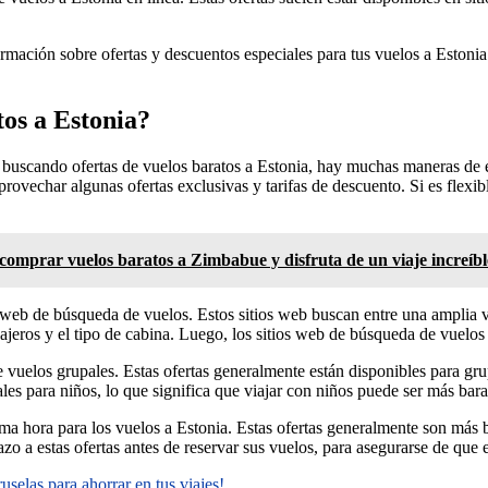
.
mación sobre ofertas y descuentos especiales para tus vuelos a Estonia. 
tos a Estonia?
 buscando ofertas de vuelos baratos a Estonia, hay muchas maneras de e
rovechar algunas ofertas exclusivas y tarifas de descuento. Si es flexib
comprar vuelos baratos a Zimbabue y disfruta de un viaje increíbl
o web de búsqueda de vuelos. Estos sitios web buscan entre una amplia va
asajeros y el tipo de cabina. Luego, los sitios web de búsqueda de vuelos
 de vuelos grupales. Estas ofertas generalmente están disponibles para
les para niños, lo que significa que viajar con niños puede ser más bara
ma hora para los vuelos a Estonia. Estas ofertas generalmente son más b
zo a estas ofertas antes de reservar sus vuelos, para asegurarse de que 
selas para ahorrar en tus viajes!