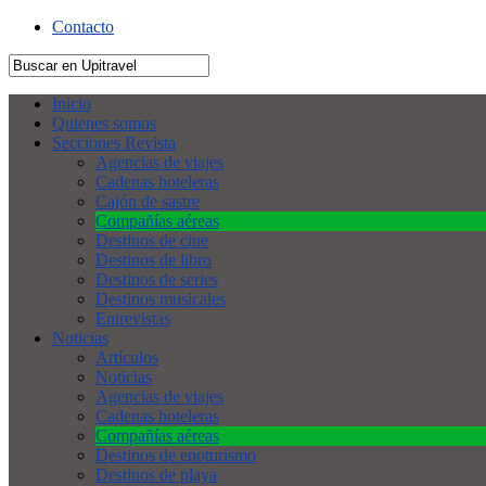
Contacto
Inicio
Quienes somos
Secciones Revista
Agencias de viajes
Cadenas hoteleras
Cajón de sastre
Compañías aéreas
Destinos de cine
Destinos de libro
Destinos de series
Destinos musicales
Entrevistas
Noticias
Artículos
Noticias
Agencias de viajes
Cadenas hoteleras
Compañías aéreas
Destinos de enoturismo
Destinos de playa