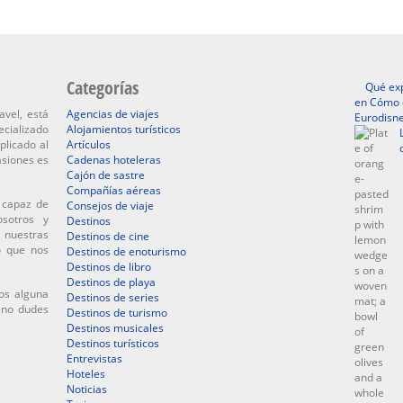
Categorías
Qué exp
en Cómo d
avel, está
Agencias de viajes
Eurodisne
ecializado
Alojamientos turísticos
plicado al
Artículos
asiones es
Cadenas hoteleras
Cajón de sastre
Compañías aéreas
 capaz de
Consejos de viaje
osotros y
Destinos
 nuestras
Destinos de cine
o que nos
Destinos de enoturismo
Destinos de libro
Destinos de playa
os alguna
Destinos de series
, no dudes
Destinos de turismo
Destinos musicales
Destinos turísticos
Entrevistas
Hoteles
Noticias