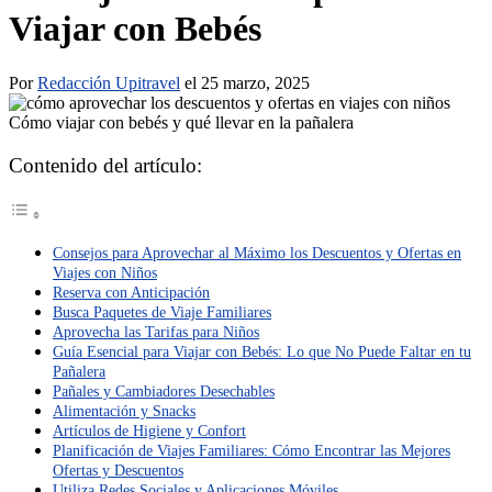
Viajar con Bebés
Por
Redacción Upitravel
el 25 marzo, 2025
Contenido del artículo:
Consejos para Aprovechar al Máximo los Descuentos y Ofertas en
Viajes con Niños
Reserva con Anticipación
Busca Paquetes de Viaje Familiares
Aprovecha las Tarifas para Niños
Guía Esencial para Viajar con Bebés: Lo que No Puede Faltar en tu
Pañalera
Pañales y Cambiadores Desechables
Alimentación y Snacks
Artículos de Higiene y Confort
Planificación de Viajes Familiares: Cómo Encontrar las Mejores
Ofertas y Descuentos
Utiliza Redes Sociales y Aplicaciones Móviles