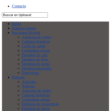
Contacto
Inicio
Quienes somos
Secciones Revista
Agencias de viajes
Cadenas hoteleras
Cajón de sastre
Compañías aéreas
Destinos de cine
Destinos de libro
Destinos de series
Destinos musicales
Entrevistas
Noticias
Artículos
Noticias
Agencias de viajes
Cadenas hoteleras
Compañías aéreas
Destinos de enoturismo
Destinos de playa