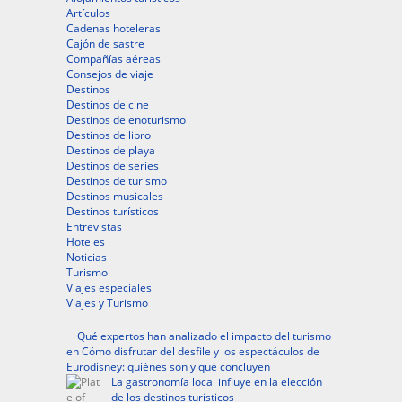
Artículos
Cadenas hoteleras
Cajón de sastre
Compañías aéreas
Consejos de viaje
Destinos
Destinos de cine
Destinos de enoturismo
Destinos de libro
Destinos de playa
Destinos de series
Destinos de turismo
Destinos musicales
Destinos turísticos
Entrevistas
Hoteles
Noticias
Turismo
Viajes especiales
Viajes y Turismo
Qué expertos han analizado el impacto del turismo
en Cómo disfrutar del desfile y los espectáculos de
Eurodisney: quiénes son y qué concluyen
La gastronomía local influye en la elección
de los destinos turísticos