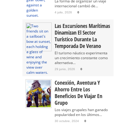
La forma de organizar un viaje
internacional cambió de...
4 julio, 2026
0
Las Excursiones Marítimas
Dinamizan El Sector
Turístico Durante La
Temporada De Verano
El turismo náutico experimenta
un crecimiento constante como
alternativa...
29 junio, 2026
0
Conexión, Aventura Y
Ahorro Entre Los
Beneficios De Viajar En
Grupo
Los viajes grupales han ganado
popularidad en los últimos...
30 octubre, 2024
0