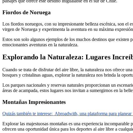
paisajes que ofrece este destino inigualable en el sur de Chile.
Fiordos de Noruega
Los fiordos noruegos, con su impresionante belleza escénica, son el es
virgen de Noruega y experimenta la aventura en su máxima expresión
Estos son solo algunos ejemplos de los muchos destinos que existen par
emocionantes aventuras en la naturaleza.
Explorando la Naturaleza: Lugares Increíb
Cuando se trata de disfrutar del aire libre, la naturaleza nos ofrece u
bosques y cristalinas aguas, explorar la naturaleza nos brinda la opor
Los parques nacionales y reservas naturales proporcionan un escenario 
áreas de acampada, estos lugares nos invitan a sumergirnos en la bellez
Montañas Impresionantes
Quizás también te interese:
Abroadwith, una plataforma para planear t
Explorar las majestuosas montañas es una experiencia incomparable par
ofrecen una oportunidad única para los deportes al aire libre a cualqui