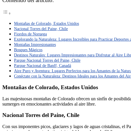
Contenido del artículo:
Montañas de Colorado, Estados Unidos
Nacional Torres del Paine, Chile
Fiordos de Noruega
Explorando la Naturaleza: Lugares Increíbles para Practicar Deportes 
Montañas Impresionantes
Bosques Mágicos
Destinos Naturales: Lugares Impresionantes para Disfrutar al Aire Lib
Parque Nacional Torres del Paine, Chile
Parque Nacional de Banff, Canadá
Aire Puro y Aventura: Lugares Perfectos para los Amantes de la Natur
Conéctate con la Naturaleza: Destinos Ideales para los Amantes del Air
Montañas de Colorado, Estados Unidos
Las majestuosas montañas de Colorado ofrecen un sinfín de posibilidad
sumerges en emocionantes actividades al aire libre.
Nacional Torres del Paine, Chile
Con sus imponentes picos, glaciares y lagos de aguas cristalinas, el Pa