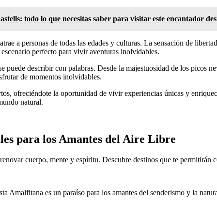
stells: todo lo que necesitas saber para visitar este encantador des
trae a personas de todas las edades y culturas. La sensación de liberta
escenario perfecto para vivir aventuras inolvidables.
se puede describir con palabras. Desde la majestuosidad de los picos nev
isfrutar de momentos inolvidables.
iertos, ofreciéndote la oportunidad de vivir experiencias únicas y enri
 mundo natural.
les para los Amantes del Aire Libre
 renovar cuerpo, mente y espíritu. Descubre destinos que te permitirán c
ta Amalfitana es un paraíso para los amantes del senderismo y la natur