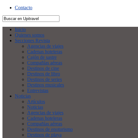
Contacto
Inicio
Quienes somos
Secciones Revista
Agencias de viajes
Cadenas hoteleras
Cajón de sastre
Compañías aéreas
Destinos de cine
Destinos de libro
Destinos de series
Destinos musicales
Entrevistas
Noticias
Artículos
Noticias
Agencias de viajes
Cadenas hoteleras
Compañías aéreas
Destinos de enoturismo
Destinos de playa