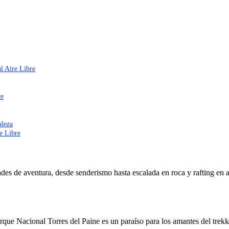
al Aire Libre
re
aleza
e Libre
es de aventura, desde senderismo hasta escalada en roca y rafting en ag
rque Nacional Torres del Paine es un paraíso para los amantes del trekki