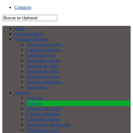
Contacto
Inicio
Quienes somos
Secciones Revista
Agencias de viajes
Cadenas hoteleras
Cajón de sastre
Compañías aéreas
Destinos de cine
Destinos de libro
Destinos de series
Destinos musicales
Entrevistas
Noticias
Artículos
Noticias
Agencias de viajes
Cadenas hoteleras
Compañías aéreas
Destinos de enoturismo
Destinos de playa