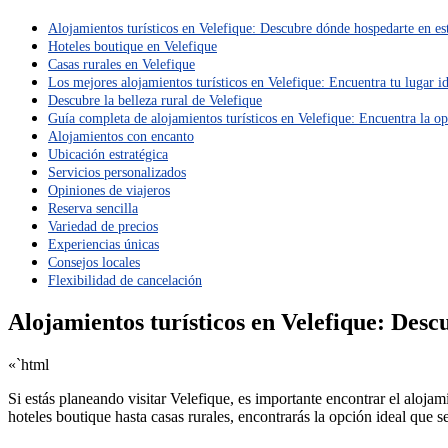
Alojamientos turísticos en Velefique: Descubre dónde hospedarte en es
Hoteles boutique en Velefique
Casas rurales en Velefique
Los mejores alojamientos turísticos en Velefique: Encuentra tu lugar ide
Descubre la belleza rural de Velefique
Guía completa de alojamientos turísticos en Velefique: Encuentra la op
Alojamientos con encanto
Ubicación estratégica
Servicios personalizados
Opiniones de viajeros
Reserva sencilla
Variedad de precios
Experiencias únicas
Consejos locales
Flexibilidad de cancelación
Alojamientos turísticos en Velefique: Des
«`html
Si estás planeando visitar Velefique, es importante encontrar el aloj
hoteles boutique hasta casas rurales, encontrarás la opción ideal que se