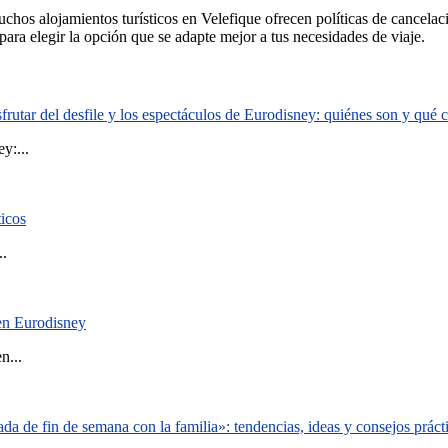
muchos alojamientos turísticos en Velefique ofrecen políticas de cancel
ara elegir la opción que se adapte mejor a tus necesidades de viaje.
rutar del desfile y los espectáculos de Eurodisney: quiénes son y qué
y:...
ticos
..
 en Eurodisney
n...
a de fin de semana con la familia»: tendencias, ideas y consejos práct