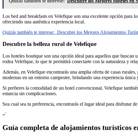
Quizás también te interese:
Descubre los Mejores Hoteles en 
Los bed and breakfasts en Velefique son una excelente opción para lo
ofreciendo una auténtica experiencia local.
Quizás también te interese:
Descubre los Mejores Alojamientos Turí
Descubre la belleza rural de Velefique
Los hoteles boutique son una opción ideal para aquellos que buscan un
rodea Velefique, lo que te permitirá conectarte con la naturaleza y rela
Además, en Velefique encontrarás una amplia oferta de casas rurales, p
modernas en un entorno campestre, brindando una experiencia única y
Si prefieres la comodidad de un hotel convencional, Velefique tambi
estancia sin complicaciones.
Sea cual sea tu preferencia, encontrarás el lugar ideal para disfrutar d
«`
Guía completa de alojamientos turísticos e