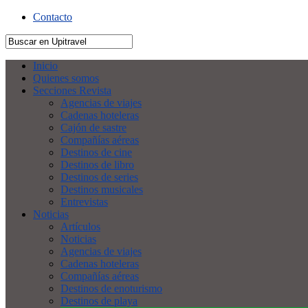
Contacto
Inicio
Quienes somos
Secciones Revista
Agencias de viajes
Cadenas hoteleras
Cajón de sastre
Compañías aéreas
Destinos de cine
Destinos de libro
Destinos de series
Destinos musicales
Entrevistas
Noticias
Artículos
Noticias
Agencias de viajes
Cadenas hoteleras
Compañías aéreas
Destinos de enoturismo
Destinos de playa