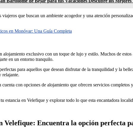
San Bartolomé de Béjar para tus Vacaciones Descubre los Mejores 
s viajeros que buscan un ambiente acogedor y una atención personalizad
sticos en Monóvar: Una Guía Completa
 alojamiento exclusivo con un toque de lujo y estilo. Muchos de estos a
jarte en un entorno tranquilo.
erfectas para aquellos que desean disfrutar de la tranquilidad y la bel
 relajante.
én cuenta con opciones de alojamiento que ofrecen servicios completos
e tu estancia en Velefique y explorar todo lo que esta encantadora localid
n Velefique: Encuentra la opción perfecta pa