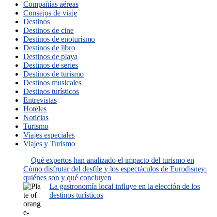
Compañías aéreas
Consejos de viaje
Destinos
Destinos de cine
Destinos de enoturismo
Destinos de libro
Destinos de playa
Destinos de series
Destinos de turismo
Destinos musicales
Destinos turísticos
Entrevistas
Hoteles
Noticias
Turismo
Viajes especiales
Viajes y Turismo
Qué expertos han analizado el impacto del turismo en
Cómo disfrutar del desfile y los espectáculos de Eurodisney:
quiénes son y qué concluyen
La gastronomía local influye en la elección de los
destinos turísticos