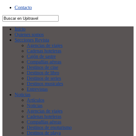
Contacto
Inicio
Quienes somos
Secciones Revista
Agencias de viajes
Cadenas hoteleras
Cajón de sastre
Compañías aéreas
Destinos de cine
Destinos de libro
Destinos de series
Destinos musicales
Entrevistas
Noticias
Artículos
Noticias
Agencias de viajes
Cadenas hoteleras
Compañías aéreas
Destinos de enoturismo
Destinos de playa