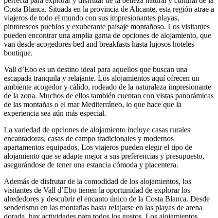
perfecta para explorar y disfrutar de la belleza natural y cultural de la
Costa Blanca. Situada en la provincia de Alicante, esta región atrae a
viajeros de todo el mundo con sus impresionantes playas,
pintorescos pueblos y exuberante paisaje montañoso. Los visitantes
pueden encontrar una amplia gama de opciones de alojamiento, que
van desde acogedores bed and breakfasts hasta lujosos hoteles
boutique.
Vall d’Ebo es un destino ideal para aquellos que buscan una
escapada tranquila y relajante. Los alojamientos aquí ofrecen un
ambiente acogedor y cálido, rodeado de la naturaleza impresionante
de la zona. Muchos de ellos también cuentan con vistas panorámicas
de las montañas o el mar Mediterráneo, lo que hace que la
experiencia sea aún más especial.
La variedad de opciones de alojamiento incluye casas rurales
encantadoras, casas de campo tradicionales y modernos
apartamentos equipados. Los viajeros pueden elegir el tipo de
alojamiento que se adapte mejor a sus preferencias y presupuesto,
asegurándose de tener una estancia cómoda y placentera.
Además de disfrutar de la comodidad de los alojamientos, los
visitantes de Vall d’Ebo tienen la oportunidad de explorar los
alrededores y descubrir el encanto único de la Costa Blanca. Desde
senderismo en las montañas hasta relajarse en las playas de arena
dorada, hay actividades para todos los gustos. Los alojamientos