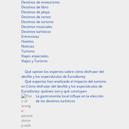
Destinos de enoturismo
Destinos de libro
Destinos de playa
Destinos de series
Destinos de turismo
Destinos musicales
Destinos turísticos
Entrevistas
Hoteles
Noticias
Turismo
Viajes especiales
Viajes y Turismo
Qué opinan los expertos sobre cómo disfrutar del
desfile y los espectáculos de Eurodisney
Qué expertos han analizado el impacto del turismo
en Cómo disfrutar del desfile y los espectáculos de
Eurodisney: quiénes son y qué concluyen
La gastronomía local influye en la elección
de los destinos turísticos