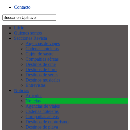
Contacto
Inicio
Quienes somos
Secciones Revista
Agencias de viajes
Cadenas hoteleras
Cajón de sastre
Compañías aéreas
Destinos de cine
Destinos de libro
Destinos de series
Destinos musicales
Entrevistas
Noticias
Artículos
Noticias
Agencias de viajes
Cadenas hoteleras
Compañías aéreas
Destinos de enoturismo
Destinos de playa