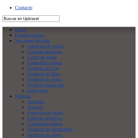
Contacto
Inicio
Quienes somos
Secciones Revista
Agencias de viajes
Cadenas hoteleras
Cajón de sastre
Compañías aéreas
Destinos de cine
Destinos de libro
Destinos de series
Destinos musicales
Entrevistas
Noticias
Artículos
Noticias
Agencias de viajes
Cadenas hoteleras
Compañías aéreas
Destinos de enoturismo
Destinos de playa