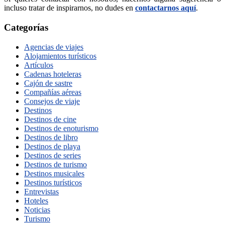
incluso tratar de inspirarnos, no dudes en
contactarnos aquí
.
Categorías
Agencias de viajes
Alojamientos turísticos
Artículos
Cadenas hoteleras
Cajón de sastre
Compañías aéreas
Consejos de viaje
Destinos
Destinos de cine
Destinos de enoturismo
Destinos de libro
Destinos de playa
Destinos de series
Destinos de turismo
Destinos musicales
Destinos turísticos
Entrevistas
Hoteles
Noticias
Turismo