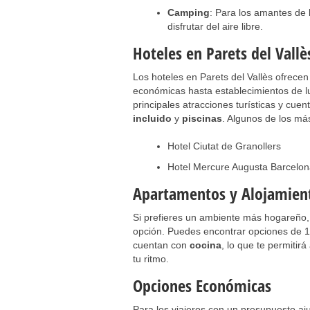
Camping
: Para los amantes de
disfrutar del aire libre.
Hoteles en Parets del Vallè
Los hoteles en Parets del Vallès ofrec
económicas hasta establecimientos de lu
principales atracciones turísticas y cue
incluido
y
piscinas
. Algunos de los má
Hotel Ciutat de Granollers
Hotel Mercure Augusta Barcelon
Apartamentos y Alojamient
Si prefieres un ambiente más hogareño,
opción. Puedes encontrar opciones de 1 
cuentan con
cocina
, lo que te permitir
tu ritmo.
Opciones Económicas
Para los viajeros con un presupuesto aju