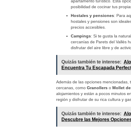
apartamento turístico. Esta opci
posibilidad de cocinar tus propi
Hostales y pensiones
: Para a
hostales y pensiones son ideale
precios accesibles.
Campings
: Si te gusta la natu
cercanías de Parets del Vallès 
disfrutar del aire libre y de activi
Quizás también te interese:
Alo
Encuentra Tu Escapada Perfec
Además de las opciones mencionadas, ta
cercanas, como
Granollers
o
Mollet de
alojamientos y están a pocos minutos en 
región y disfrutar de su rica cultura y g
Quizás también te interese:
Alo
Descubre las Mejores Opciones