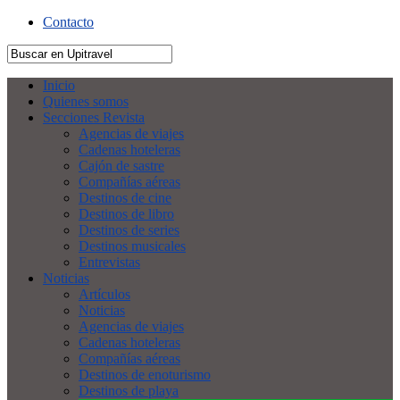
Contacto
Inicio
Quienes somos
Secciones Revista
Agencias de viajes
Cadenas hoteleras
Cajón de sastre
Compañías aéreas
Destinos de cine
Destinos de libro
Destinos de series
Destinos musicales
Entrevistas
Noticias
Artículos
Noticias
Agencias de viajes
Cadenas hoteleras
Compañías aéreas
Destinos de enoturismo
Destinos de playa