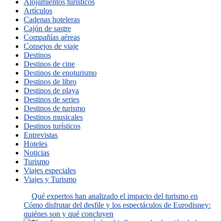
Alojamientos turísticos
Artículos
Cadenas hoteleras
Cajón de sastre
Compañías aéreas
Consejos de viaje
Destinos
Destinos de cine
Destinos de enoturismo
Destinos de libro
Destinos de playa
Destinos de series
Destinos de turismo
Destinos musicales
Destinos turísticos
Entrevistas
Hoteles
Noticias
Turismo
Viajes especiales
Viajes y Turismo
Qué expertos han analizado el impacto del turismo en
Cómo disfrutar del desfile y los espectáculos de Eurodisney:
quiénes son y qué concluyen