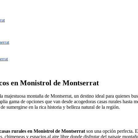
rat
serrat
errat
cos en Monistrol de Montserrat
la majestuosa montaña de Montserrat, un destino ideal para quienes bus
lia gama de opciones que van desde acogedoras casas rurales hasta m
 sumergirse en la rica historia y belleza natural de la región.
casas rurales en Monistrol de Montserrat
son una opción perfecta. E
s, chimeneas y espacios al aire libre donde disfrutar del paisaje monta