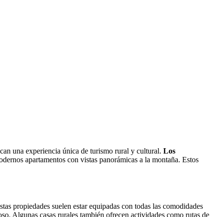
can una experiencia única de turismo rural y cultural.
Los
odernos apartamentos con vistas panorámicas a la montaña. Estos
stas propiedades suelen estar equipadas con todas las comodidades
ñoso. Algunas casas rurales también ofrecen actividades como rutas de