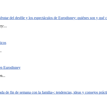
rutar del desfile y los espectáculos de Eurodisney: quiénes son y qué
y:...
ticos
..
 en Eurodisney
n...
a de fin de semana con la familia»: tendencias, ideas y consejos práct