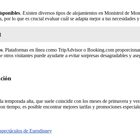
isponibles
. Existen diversos tipos de alojamientos en Monistrol de Mont
s, por lo que es crucial evaluar cuál se adapta mejor a tus necesidades 
t
os
. Plataformas en línea como TripAdvisor o Booking.com proporcionan co
e otros visitantes puede ayudarte a evitar sorpresas desagradables y aseg
ación
la temporada alta, que suele coincidir con los meses de primavera y ver
con tiempo, es posible encontrar mejores tarifas y promociones especiale
 espectáculos de Eurodisney