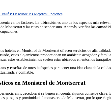
l Vallès: Descubre las Mejores Opciones
 cuenta varios factores. La
ubicación
es uno de los aspectos más relevan
 de Montserrat y las rutas de senderismo. Además, verifica las
comodid
ocupaciones.
os hoteles en Monistrol de Montserrat ofrecen servicios de alta calidad
ustado, estos alojamientos proporcionan un ambiente acogedor y familia
leza, estos establecimientos suelen estar ubicados en entornos tranquil
ones y reseñas
de otros huéspedes para tener una idea clara de la calid
ualizada y confiable.
sticos en Monistrol de Montserrat
eriencia enriquecedora si se tienen en cuenta algunos consejos clave. 
es paisajes y proximidad al monasterio de Montserrat, por lo que elegi