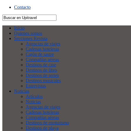
Contacto
Inicio
Quienes somos
Secciones Revista
Agencias de viajes
Cadenas hoteleras
Cajón de sastre
Compañías aéreas
Destinos de cine
Destinos de libro
Destinos de series
Destinos musicales
Entrevistas
Noticias
Artículos
Noticias
Agencias de viajes
Cadenas hoteleras
Compañías aéreas
Destinos de enoturismo
Destinos de playa