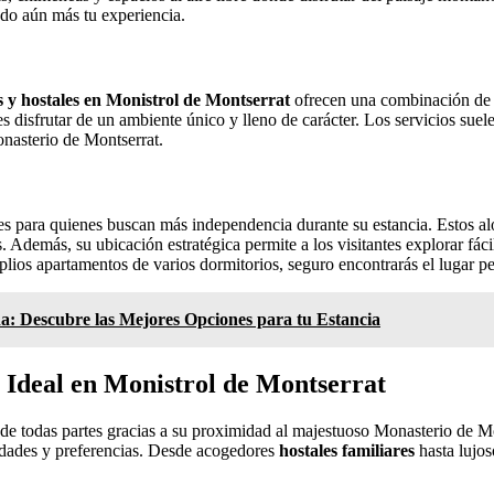
do aún más tu experiencia.
s y hostales en Monistrol de Montserrat
ofrecen una combinación de h
tes disfrutar de un ambiente único y lleno de carácter. Los servicios suel
onasterio de Montserrat.
es para quienes buscan más independencia durante su estancia. Estos a
. Además, su ubicación estratégica permite a los visitantes explorar fác
os apartamentos de varios dormitorios, seguro encontrarás el lugar perf
na: Descubre las Mejores Opciones para tu Estancia
 Ideal en Monistrol de Montserrat
de todas partes gracias a su proximidad al majestuoso Monasterio de Mon
idades y preferencias. Desde acogedores
hostales familiares
hasta lujo