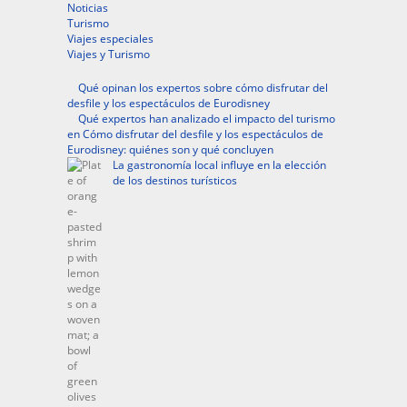
Noticias
Turismo
Viajes especiales
Viajes y Turismo
Qué opinan los expertos sobre cómo disfrutar del
desfile y los espectáculos de Eurodisney
Qué expertos han analizado el impacto del turismo
en Cómo disfrutar del desfile y los espectáculos de
Eurodisney: quiénes son y qué concluyen
La gastronomía local influye en la elección
de los destinos turísticos