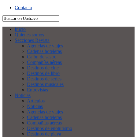
Contacto
Inicio
Quienes somos
Secciones Revista
Agencias de viajes
Cadenas hoteleras
Cajón de sastre
Compañías aéreas
Destinos de cine
Destinos de libro
Destinos de series
Destinos musicales
Entrevistas
Noticias
Artículos
Noticias
Agencias de viajes
Cadenas hoteleras
Compañías aéreas
Destinos de enoturismo
Destinos de playa