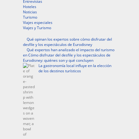
Entrevistas
Hoteles
Noticias
Turismo
Viajes especiales
Viajes y Turismo
Qué opinan los expertos sobre cómo disfrutar del
desfile y los espectáculos de Eurodisney
Qué expertos han analizado el impacto del turismo
en Cómo disfrutar del desfile y los espectáculos de
Eurodisney: quiénes son y qué concluyen
La gastronomía local influye en la elección
de los destinos turísticos