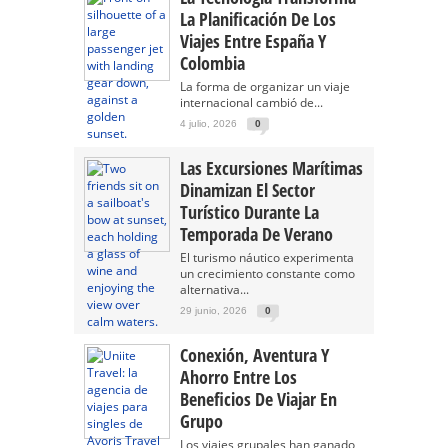
La Planificación De Los
Viajes Entre España Y
Colombia
La forma de organizar un viaje
internacional cambió de...
4 julio, 2026
0
Las Excursiones Marítimas
Dinamizan El Sector
Turístico Durante La
Temporada De Verano
El turismo náutico experimenta
un crecimiento constante como
alternativa...
29 junio, 2026
0
Conexión, Aventura Y
Ahorro Entre Los
Beneficios De Viajar En
Grupo
Los viajes grupales han ganado