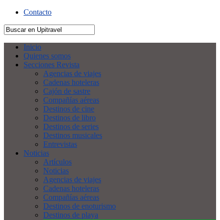
Contacto
Inicio
Quienes somos
Secciones Revista
Agencias de viajes
Cadenas hoteleras
Cajón de sastre
Compañías aéreas
Destinos de cine
Destinos de libro
Destinos de series
Destinos musicales
Entrevistas
Noticias
Artículos
Noticias
Agencias de viajes
Cadenas hoteleras
Compañías aéreas
Destinos de enoturismo
Destinos de playa