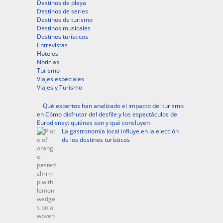
Destinos de playa
Destinos de series
Destinos de turismo
Destinos musicales
Destinos turísticos
Entrevistas
Hoteles
Noticias
Turismo
Viajes especiales
Viajes y Turismo
Qué expertos han analizado el impacto del turismo
en Cómo disfrutar del desfile y los espectáculos de
Eurodisney: quiénes son y qué concluyen
La gastronomía local influye en la elección
de los destinos turísticos