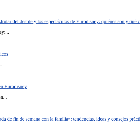
rutar del desfile y los espectáculos de Eurodisney: quiénes son y qué
y:...
ticos
..
 en Eurodisney
n...
a de fin de semana con la familia»: tendencias, ideas y consejos práct