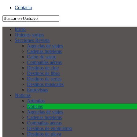
Contacto
Inicio
Quienes somos
Secciones Revista
Agencias de viajes
Cadenas hoteleras
Cajón de sastre
Compañías aéreas
Destinos de cine
Destinos de libro
Destinos de series
Destinos musicales
Entrevistas
Noticias
Artículos
Noticias
Agencias de viajes
Cadenas hoteleras
Compañías aéreas
Destinos de enoturismo
Destinos de playa