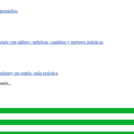
s pequeños
iaje con niños»: métricas, cambios y mejores prácticas
isney sin estrés: guía práctica
trés...