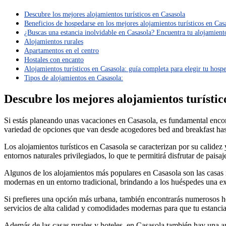
Descubre los mejores alojamientos turísticos en Casasola
Beneficios de hospedarse en los mejores alojamientos turísticos en Cas
¿Buscas una estancia inolvidable en Casasola? Encuentra tu alojamient
Alojamientos rurales
Apartamentos en el centro
Hostales con encanto
Alojamientos turísticos en Casasola: guía completa para elegir tu hosp
Tipos de alojamientos en Casasola:
Descubre los mejores alojamientos turístic
Si estás planeando unas vacaciones en Casasola, es fundamental encont
variedad de opciones que van desde acogedores bed and breakfast hast
Los alojamientos turísticos en Casasola se caracterizan por su calide
entornos naturales privilegiados, lo que te permitirá disfrutar de paisa
Algunos de los alojamientos más populares en Casasola son las casas r
modernas en un entorno tradicional, brindando a los huéspedes una ex
Si prefieres una opción más urbana, también encontrarás numerosos hotel
servicios de alta calidad y comodidades modernas para que tu estancia
Además de las casas rurales y hoteles, en Casasola también hay una amp