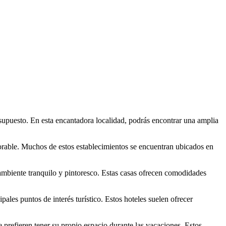
esupuesto. En esta encantadora localidad, podrás encontrar una amplia
emorable. Muchos de estos establecimientos se encuentran ubicados en
 ambiente tranquilo y pintoresco. Estas casas ofrecen comodidades
ales puntos de interés turístico. Estos hoteles suelen ofrecer
 prefieren tener su propio espacio durante las vacaciones. Estos