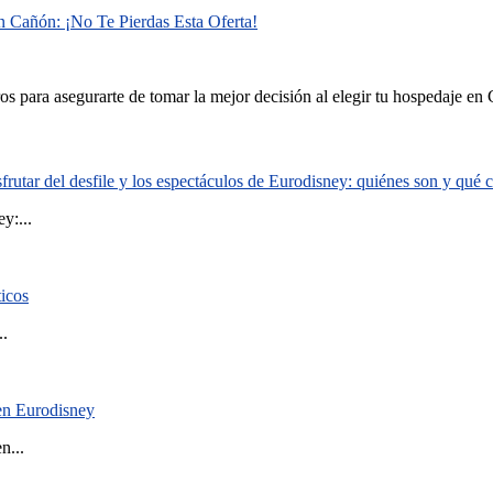
n Cañón: ¡No Te Pierdas Esta Oferta!
ros para asegurarte de tomar la mejor decisión al elegir tu hospedaje en 
rutar del desfile y los espectáculos de Eurodisney: quiénes son y qué
y:...
ticos
..
 en Eurodisney
n...