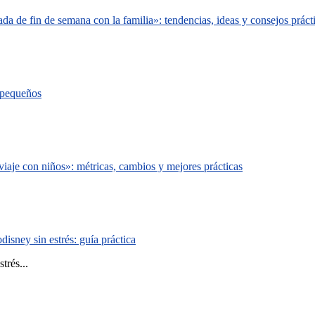
a de fin de semana con la familia»: tendencias, ideas y consejos práct
s pequeños
iaje con niños»: métricas, cambios y mejores prácticas
isney sin estrés: guía práctica
trés...