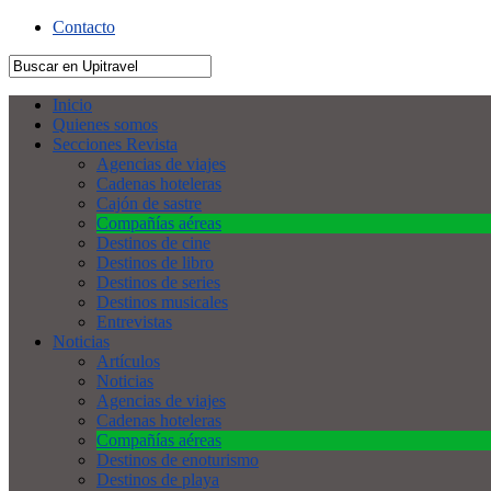
Contacto
Inicio
Quienes somos
Secciones Revista
Agencias de viajes
Cadenas hoteleras
Cajón de sastre
Compañías aéreas
Destinos de cine
Destinos de libro
Destinos de series
Destinos musicales
Entrevistas
Noticias
Artículos
Noticias
Agencias de viajes
Cadenas hoteleras
Compañías aéreas
Destinos de enoturismo
Destinos de playa