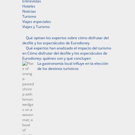
Entrevistas
Hoteles
Noticias
Turismo
Viajes especiales
Viajes y Turismo
Qué opinan los expertos sobre cómo disfrutar del
desfile y los espectáculos de Eurodisney
Qué expertos han analizado el impacto del turismo
en Cómo disfrutar del desfile y los espectáculos de
Eurodisney: quiénes son y qué concluyen
La gastronomía local influye en la elección
de los destinos turísticos