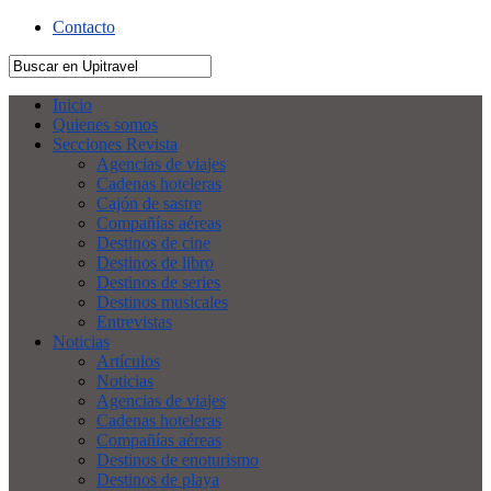
Contacto
Inicio
Quienes somos
Secciones Revista
Agencias de viajes
Cadenas hoteleras
Cajón de sastre
Compañías aéreas
Destinos de cine
Destinos de libro
Destinos de series
Destinos musicales
Entrevistas
Noticias
Artículos
Noticias
Agencias de viajes
Cadenas hoteleras
Compañías aéreas
Destinos de enoturismo
Destinos de playa