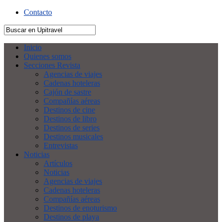
Contacto
Inicio
Quienes somos
Secciones Revista
Agencias de viajes
Cadenas hoteleras
Cajón de sastre
Compañías aéreas
Destinos de cine
Destinos de libro
Destinos de series
Destinos musicales
Entrevistas
Noticias
Artículos
Noticias
Agencias de viajes
Cadenas hoteleras
Compañías aéreas
Destinos de enoturismo
Destinos de playa