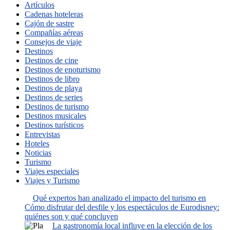
Artículos
Cadenas hoteleras
Cajón de sastre
Compañías aéreas
Consejos de viaje
Destinos
Destinos de cine
Destinos de enoturismo
Destinos de libro
Destinos de playa
Destinos de series
Destinos de turismo
Destinos musicales
Destinos turísticos
Entrevistas
Hoteles
Noticias
Turismo
Viajes especiales
Viajes y Turismo
Qué expertos han analizado el impacto del turismo en
Cómo disfrutar del desfile y los espectáculos de Eurodisney:
quiénes son y qué concluyen
La gastronomía local influye en la elección de los