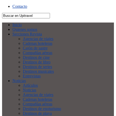
Contacto
Inicio
Quienes somos
Secciones Revista
Agencias de viajes
Cadenas hoteleras
Cajón de sastre
Compañías aéreas
Destinos de cine
Destinos de libro
Destinos de series
Destinos musicales
Entrevistas
Noticias
Artículos
Noticias
Agencias de viajes
Cadenas hoteleras
Compañías aéreas
Destinos de enoturismo
Destinos de playa