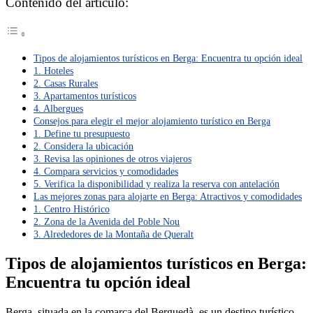
Contenido del artículo:
Tipos de alojamientos turísticos en Berga: Encuentra tu opción ideal
1. Hoteles
2. Casas Rurales
3. Apartamentos turísticos
4. Albergues
Consejos para elegir el mejor alojamiento turístico en Berga
1. Define tu presupuesto
2. Considera la ubicación
3. Revisa las opiniones de otros viajeros
4. Compara servicios y comodidades
5. Verifica la disponibilidad y realiza la reserva con antelación
Las mejores zonas para alojarte en Berga: Atractivos y comodidades
1. Centro Histórico
2. Zona de la Avenida del Poble Nou
3. Alrededores de la Montaña de Queralt
Tipos de alojamientos turísticos en Berga:
Encuentra tu opción ideal
Berga, situada en la comarca del Berguedà, es un destino turístico