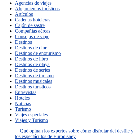
Agencias de viajes
Alojamientos turísticos
Artículos
Cadenas hoteleras
Cajón de sastre
Compañías aéreas
Consejos de viaje
Destinos
Destinos de cine
Destinos de enoturismo
Destinos de libro
Destinos de playa
Destinos de series
Destinos de turismo
Destinos musicales
Destinos turísticos
Entrevistas
Hoteles
Noticias
Turismo
Viajes especiales
Viajes y Turismo
Qué opinan los expertos sobre cómo disfrutar del desfile y
los espectáculos de Eurodisney