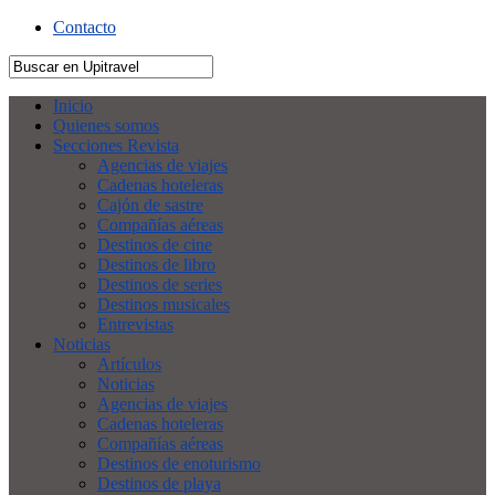
Contacto
Inicio
Quienes somos
Secciones Revista
Agencias de viajes
Cadenas hoteleras
Cajón de sastre
Compañías aéreas
Destinos de cine
Destinos de libro
Destinos de series
Destinos musicales
Entrevistas
Noticias
Artículos
Noticias
Agencias de viajes
Cadenas hoteleras
Compañías aéreas
Destinos de enoturismo
Destinos de playa