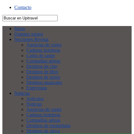
Contacto
Inicio
Quienes somos
Secciones Revista
Agencias de viajes
Cadenas hoteleras
Cajón de sastre
Compañías aéreas
Destinos de cine
Destinos de libro
Destinos de series
Destinos musicales
Entrevistas
Noticias
Artículos
Noticias
Agencias de viajes
Cadenas hoteleras
Compañías aéreas
Destinos de enoturismo
Destinos de playa