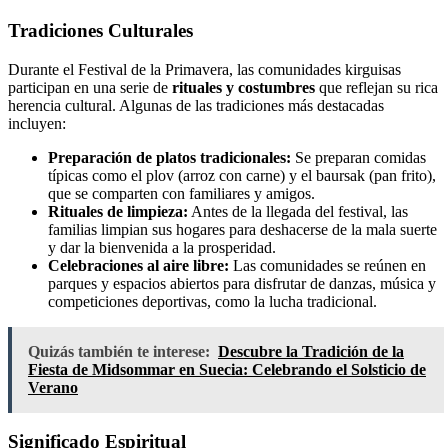
Tradiciones Culturales
Durante el Festival de la Primavera, las comunidades kirguisas
participan en una serie de
rituales y costumbres
que reflejan su rica
herencia cultural. Algunas de las tradiciones más destacadas
incluyen:
Preparación de platos tradicionales:
Se preparan comidas
típicas como el plov (arroz con carne) y el baursak (pan frito),
que se comparten con familiares y amigos.
Rituales de limpieza:
Antes de la llegada del festival, las
familias limpian sus hogares para deshacerse de la mala suerte
y dar la bienvenida a la prosperidad.
Celebraciones al aire libre:
Las comunidades se reúnen en
parques y espacios abiertos para disfrutar de danzas, música y
competiciones deportivas, como la lucha tradicional.
Quizás también te interese:
Descubre la Tradición de la
Fiesta de Midsommar en Suecia: Celebrando el Solsticio de
Verano
Significado Espiritual