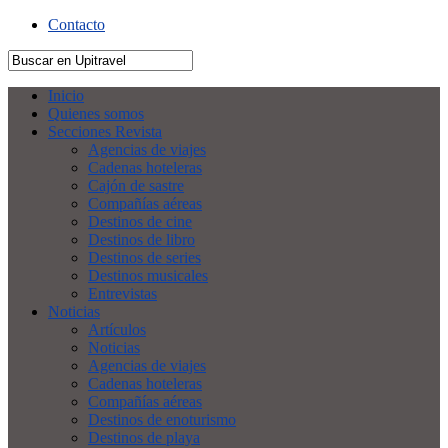
Contacto
Inicio
Quienes somos
Secciones Revista
Agencias de viajes
Cadenas hoteleras
Cajón de sastre
Compañías aéreas
Destinos de cine
Destinos de libro
Destinos de series
Destinos musicales
Entrevistas
Noticias
Artículos
Noticias
Agencias de viajes
Cadenas hoteleras
Compañías aéreas
Destinos de enoturismo
Destinos de playa