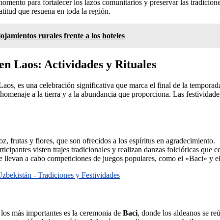
momento para fortalecer los lazos comunitarios y preservar las tradicion
atitud que resuena en toda la región.
lojamientos rurales frente a los hoteles
en Laos: Actividades y Rituales
 es una celebración significativa que marca el final de la temporada de
r homenaje a la tierra y a la abundancia que proporciona. Las festivida
z, frutas y flores, que son ofrecidos a los espíritus en agradecimiento.
icipantes visten trajes tradicionales y realizan danzas folclóricas que c
 se llevan a cabo competiciones de juegos populares, como el «Baci» y 
zbekistán - Tradiciones y Festividades
e los más importantes es la ceremonia de
Baci
, donde los aldeanos se re