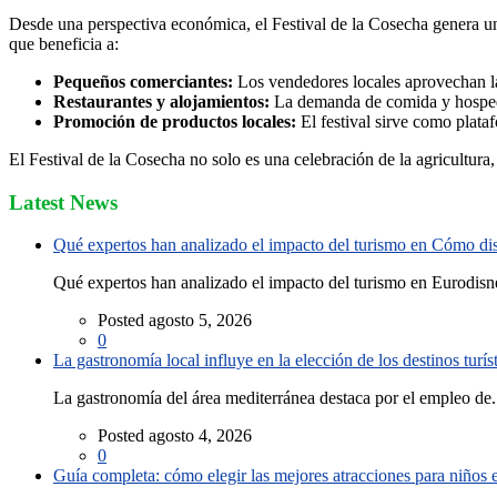
Desde una perspectiva económica, el Festival de la Cosecha genera un a
que beneficia a:
Pequeños comerciantes:
Los vendedores locales aprovechan la a
Restaurantes y alojamientos:
La demanda de comida y hospeda
Promoción de productos locales:
El festival sirve como plata
El Festival de la Cosecha no solo es una celebración de la agricultur
Latest News
Qué expertos han analizado el impacto del turismo en Cómo disf
Qué expertos han analizado el impacto del turismo en Eurodisne
Posted agosto 5, 2026
0
La gastronomía local influye en la elección de los destinos turís
La gastronomía del área mediterránea destaca por el empleo de.
Posted agosto 4, 2026
0
Guía completa: cómo elegir las mejores atracciones para niños