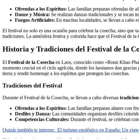
Ofrendas a los Espíritus:
Las familias preparan ofrendas de alim
Danze y Música:
Se realizan danzas tradicionales y se tocan i
Fuegos Artificiales:
En muchas localidades, se llevan a cabo esp
El festival no solo es una ocasión para celebrar la cosecha, sino que
tradiciones. La atmósfera festiva y colorida hace que el Festival de la
Historia y Tradiciones del Festival de la 
El
Festival de la Cosecha
en Laos, conocido como «Boun Khao Phansa», 
momento crucial en el ciclo agrícola, donde los laosianos dan gracias p
tierra y rendir homenaje a los espíritus que protegen las cosechas.
Tradiciones del Festival
Durante el Festival de la Cosecha, se llevan a cabo diversas
tradicion
Ofrendas a los Espíritus:
Las familias preparan altares con fruta
Desfiles y Danza:
Las comunidades organizan desfiles coloridos,
Competencias Culturales:
Durante el festival, se celebran co
Quizás también te interese:
El turismo enológico en España: Un viaje 