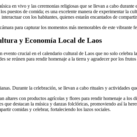
úsica en vivo y las ceremonias religiosas que se llevan a cabo durante el
 los puestos de comida; es una excelente manera de experimentar la cult
nteractuar con los habitantes, quienes estarán encantados de compartir
cámara para capturar los momentos más memorables de este vibrante fes
Cultura y Economía Local de Laos
vento crucial en el calendario cultural de Laos que no solo celebra l
ades se reúnen para rendir homenaje a la tierra y agradecer por los fruto
sianas. Durante la celebración, se llevan a cabo rituales y actividades qu
n altares con productos agrícolas y flores para rendir homenaje a los di
s que destacan la música y danzas folclóricas, promoviendo así la heren
tir comidas y celebrar, fortaleciendo los lazos sociales.