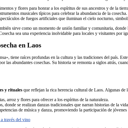
entos y flores para honrar a los espíritus de sus ancestros y de la tierra
nstrumentos musicales típicos para celebrar la abundancia de la cosecha.
ectáculos de fuegos artificiales que iluminan el cielo nocturno, simbol
 también sirve como un momento de unión familiar y comunitaria, donde l
 Cosecha sea una experiencia inolvidable para locales y visitantes por ig
Cosecha en Laos
tiene raíces profundas en la cultura y las tradiciones del país. Este e
or las abundantes cosechas. Su historia se remonta a siglos atrás, cuand
es y rituales
que reflejan la rica herencia cultural de Laos. Algunas de 
s, arroz y flores para ofrecer a los espíritus de la naturaleza.
 donde se realizan danzas tradicionales que narran historias de la vida
mpetencias de música y danza, promoviendo la participación de jóvenes 
a través del vino