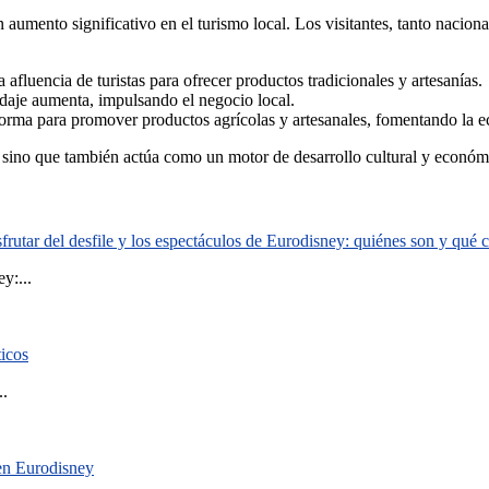
umento significativo en el turismo local. Los visitantes, tanto nacionale
fluencia de turistas para ofrecer productos tradicionales y artesanías.
je aumenta, impulsando el negocio local.
forma para promover productos agrícolas y artesanales, fomentando la e
a, sino que también actúa como un motor de desarrollo cultural y econó
rutar del desfile y los espectáculos de Eurodisney: quiénes son y qué
y:...
ticos
..
 en Eurodisney