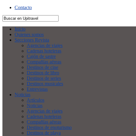
Contacto
Inicio
Quienes somos
Secciones Revista
Agencias de viajes
Cadenas hoteleras
Cajón de sastre
Compañías aéreas
Destinos de cine
Destinos de libro
Destinos de series
Destinos musicales
Entrevistas
Noticias
Artículos
Noticias
Agencias de viajes
Cadenas hoteleras
Compañías aéreas
Destinos de enoturismo
Destinos de playa