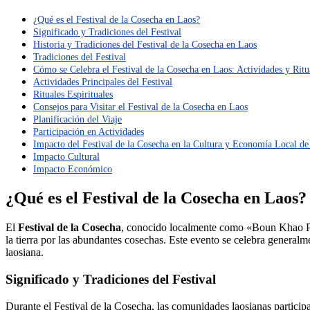
¿Qué es el Festival de la Cosecha en Laos?
Significado y Tradiciones del Festival
Historia y Tradiciones del Festival de la Cosecha en Laos
Tradiciones del Festival
Cómo se Celebra el Festival de la Cosecha en Laos: Actividades y Ritu
Actividades Principales del Festival
Rituales Espirituales
Consejos para Visitar el Festival de la Cosecha en Laos
Planificación del Viaje
Participación en Actividades
Impacto del Festival de la Cosecha en la Cultura y Economía Local de
Impacto Cultural
Impacto Económico
¿Qué es el Festival de la Cosecha en Laos?
El
Festival de la Cosecha
, conocido localmente como «Boun Khao Pada
la tierra por las abundantes cosechas. Este evento se celebra generalme
laosiana.
Significado y Tradiciones del Festival
Durante el Festival de la Cosecha, las comunidades laosianas participa